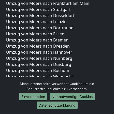
Umzug von Moers nach Frankfurt am Main
Umzug von Moers nach Stuttgart
Umzug von Moers nach Düsseldorf
Umzug von Moers nach Leipzig
Umzug von Moers nach Dortmund
Umzug von Moers nach Essen
Umzug von Moers nach Bremen
Umzug von Moers nach Dresden
Umzug von Moers nach Hannover
Umzug von Moers nach Nürnberg
Umzug von Moers nach Duisburg
Umzug von Moers nach Bochum
Umzug von Moers nach Wuppertal
Umzug von Moers nach Bielefeld
Diese Internetseite verwendet Cookies um die
Umzug von Moers nach Bonn
Benutzerfreundlichkeit zu verbessern.
Umzug von Moers nach Münster
Einverstanden
Nur notwendige Cookies
Internationale-Umzüge
Datenschutzerklärung
Umzug von Moers nach Brasilien