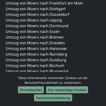
Umzug von Moers nach Frankfurt am Main
Umzug von Moers nach Stuttgart
Umzug von Moers nach Düsseldorf
Umzug von Moers nach Leipzig
Umzug von Moers nach Dortmund
Umzug von Moers nach Essen
Umzug von Moers nach Bremen
Umzug von Moers nach Dresden
Umzug von Moers nach Hannover
Umzug von Moers nach Nürnberg
Umzug von Moers nach Duisburg
Umzug von Moers nach Bochum
Umzug von Moers nach Wuppertal
Umzug von Moers nach Bielefeld
Diese Internetseite verwendet Cookies um die
Umzug von Moers nach Bonn
Benutzerfreundlichkeit zu verbessern.
Umzug von Moers nach Münster
Einverstanden
Nur notwendige Cookies
Internationale-Umzüge
Datenschutzerklärung
Umzug von Moers nach Brasilien