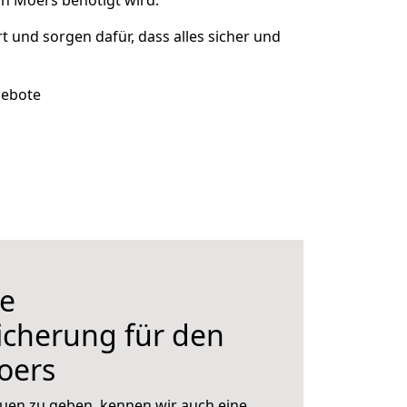
h Moers benötigt wird.
rt und sorgen dafür, dass alles sicher und
gebote
e
icherung für den
oers
uen zu geben, kennen wir auch eine