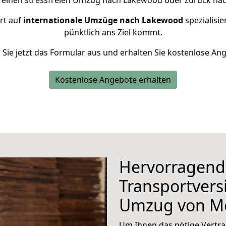
r einen stressfreien Umzug nach Lakewood oder zurück nac
rt auf
internationale Umzüge nach Lakewood
spezialisie
pünktlich ans Ziel kommt.
n Sie jetzt das Formular aus und erhalten Sie kostenlose An
Kostenlose Angebote erhalten
Hervorragend
Transportvers
Umzug von M
Um Ihnen das nötige Vertra