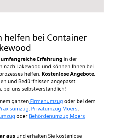
 helfen bei Container
akewood
r
umfangreiche Erfahrung
in der
 nach Lakewood und können Ihnen bei
prozesses helfen.
K
ostenlose Angebote
,
ben und Bedürfnissen angepasst
 bei uns selbstverständlich!
einem ganzen
Firmenumzug
oder bei dem
Praxisumzug
,
Privatumzug Moers
,
numzug
oder
Behördenumzug Moers
lar aus
und erhalten Sie kostenlose