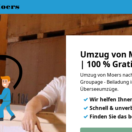
oers
Umzug von 
| 100 % Gra
Umzug von Moers nach 
Groupage - Beiladung i
Überseeumzüge.
✓
Wir helfen Ihne
✓
Schnell & unverb
✓
Finden Sie das 