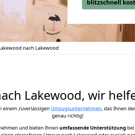
blitzschnell ko
Lakewood nach Lakewood
ch Lakewood, wir helf
h einem zuverlässigen
Umzugsunternehmen
, das Ihnen de
genau richtig!
rnehmen und bieten Ihnen
umfassende Unterstützung
bei