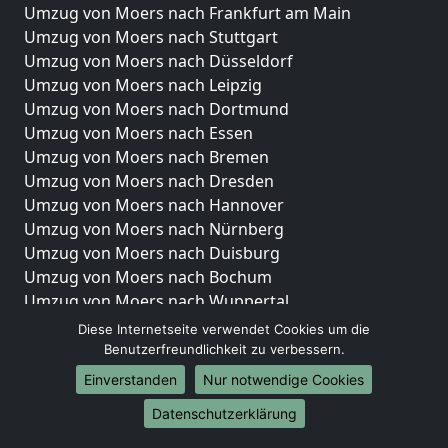
Umzug von Moers nach Frankfurt am Main
Umzug von Moers nach Stuttgart
Umzug von Moers nach Düsseldorf
Umzug von Moers nach Leipzig
Umzug von Moers nach Dortmund
Umzug von Moers nach Essen
Umzug von Moers nach Bremen
Umzug von Moers nach Dresden
Umzug von Moers nach Hannover
Umzug von Moers nach Nürnberg
Umzug von Moers nach Duisburg
Umzug von Moers nach Bochum
Umzug von Moers nach Wuppertal
Umzug von Moers nach Bielefeld
Diese Internetseite verwendet Cookies um die
Umzug von Moers nach Bonn
Benutzerfreundlichkeit zu verbessern.
Umzug von Moers nach Münster
Einverstanden
Nur notwendige Cookies
Internationale-Umzüge
Datenschutzerklärung
Umzug von Moers nach Brasilien