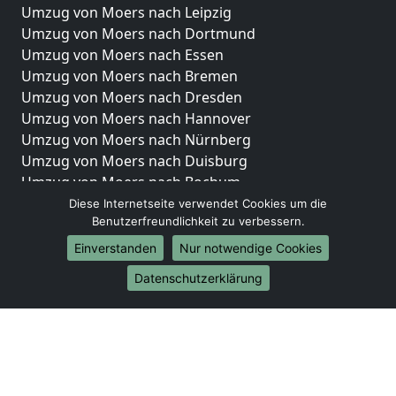
Umzug von Moers nach Leipzig
Umzug von Moers nach Dortmund
Umzug von Moers nach Essen
Umzug von Moers nach Bremen
Umzug von Moers nach Dresden
Umzug von Moers nach Hannover
Umzug von Moers nach Nürnberg
Umzug von Moers nach Duisburg
Umzug von Moers nach Bochum
Umzug von Moers nach Wuppertal
Diese Internetseite verwendet Cookies um die
Benutzerfreundlichkeit zu verbessern.
Umzug von Moers nach Bielefeld
Umzug von Moers nach Bonn
Einverstanden
Nur notwendige Cookies
Umzug von Moers nach Münster
Datenschutzerklärung
Internationale-Umzüge
Umzug von Moers nach Brasilien
Umzug von Moers nach Brunei Darussalam
Umzug von Moers nach Burkina Faso
Umzug von Moers nach Burundi