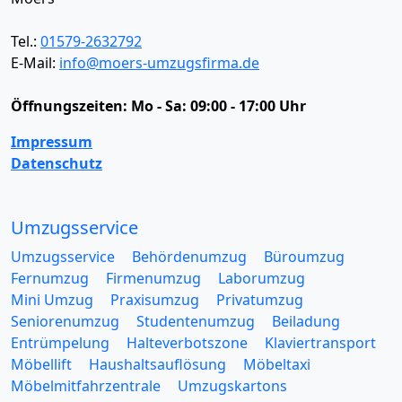
Tel.:
01579-2632792
E-Mail:
info@moers-umzugsfirma.de
Öffnungszeiten:
Mo - Sa: 09:00 - 17:00 Uhr
Impressum
Datenschutz
Umzugsservice
Umzugsservice
Behördenumzug
Büroumzug
Fernumzug
Firmenumzug
Laborumzug
Mini Umzug
Praxisumzug
Privatumzug
Seniorenumzug
Studentenumzug
Beiladung
Entrümpelung
Halteverbotszone
Klaviertransport
Möbellift
Haushaltsauflösung
Möbeltaxi
Möbelmitfahrzentrale
Umzugskartons