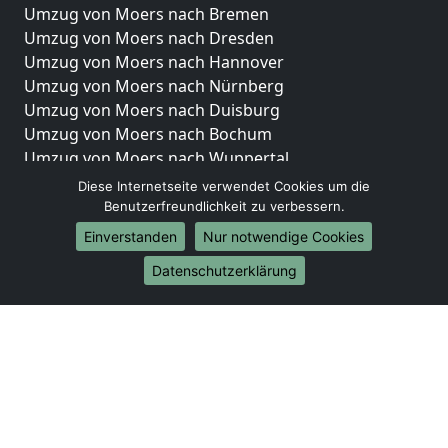
Umzug von Moers nach Bremen
Umzug von Moers nach Dresden
Umzug von Moers nach Hannover
Umzug von Moers nach Nürnberg
Umzug von Moers nach Duisburg
Umzug von Moers nach Bochum
Umzug von Moers nach Wuppertal
Umzug von Moers nach Bielefeld
Diese Internetseite verwendet Cookies um die
Umzug von Moers nach Bonn
Benutzerfreundlichkeit zu verbessern.
Umzug von Moers nach Münster
Einverstanden
Nur notwendige Cookies
Internationale-Umzüge
Datenschutzerklärung
Umzug von Moers nach Brasilien
Umzug von Moers nach Brunei Darussalam
Umzug von Moers nach Burkina Faso
Umzug von Moers nach Burundi
Umzug von Moers nach Chile
Umzug von Moers nach China
Umzug von Moers nach Cookinseln