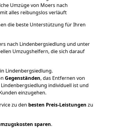
 solche Umzüge von Moers nach
amit alles reibungslos verläuft
nen die beste Unterstützung für Ihren
s nach Lindenbergsiedlung und unter
llen Umzugshelfern, die sich darauf
 in Lindenbergsiedlung.
on
Gegenständen
, das Entfernen von
indenbergsiedlung individuell ist und
r Kunden einzugehen.
rvice zu den
besten Preis-Leistungen
zu
Umzugskosten sparen
.