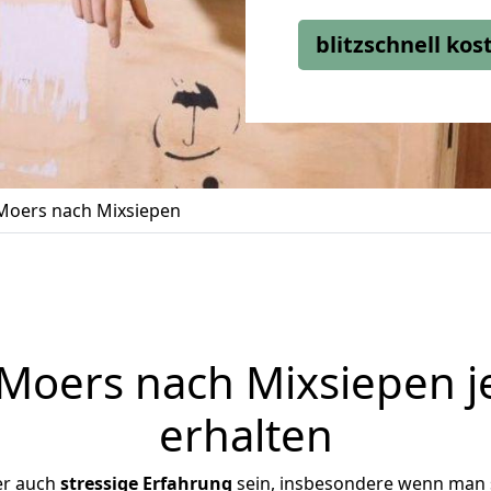
blitzschnell ko
oers nach Mixsiepen
oers nach Mixsiepen j
erhalten
er auch
stressige
Erfahrung
sein, insbesondere wenn man 