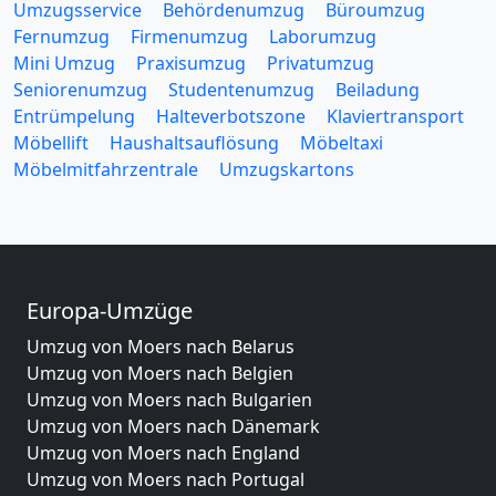
Umzugsservice
Behördenumzug
Büroumzug
Fernumzug
Firmenumzug
Laborumzug
Mini Umzug
Praxisumzug
Privatumzug
Seniorenumzug
Studentenumzug
Beiladung
Entrümpelung
Halteverbotszone
Klaviertransport
Möbellift
Haushaltsauflösung
Möbeltaxi
Möbelmitfahrzentrale
Umzugskartons
Europa-Umzüge
Umzug von Moers nach Belarus
Umzug von Moers nach Belgien
Umzug von Moers nach Bulgarien
Umzug von Moers nach Dänemark
Umzug von Moers nach England
Umzug von Moers nach Portugal