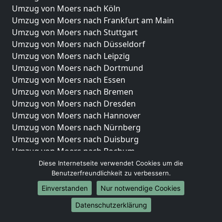
Umzug von Moers nach Köln
Umzug von Moers nach Frankfurt am Main
Umzug von Moers nach Stuttgart
Umzug von Moers nach Düsseldorf
Umzug von Moers nach Leipzig
Umzug von Moers nach Dortmund
Umzug von Moers nach Essen
Umzug von Moers nach Bremen
Umzug von Moers nach Dresden
Umzug von Moers nach Hannover
Umzug von Moers nach Nürnberg
Umzug von Moers nach Duisburg
Umzug von Moers nach Bochum
Umzug von Moers nach Wuppertal
Diese Internetseite verwendet Cookies um die
Benutzerfreundlichkeit zu verbessern.
Umzug von Moers nach Bielefeld
Umzug von Moers nach Bonn
Einverstanden
Nur notwendige Cookies
Umzug von Moers nach Münster
Datenschutzerklärung
Internationale-Umzüge