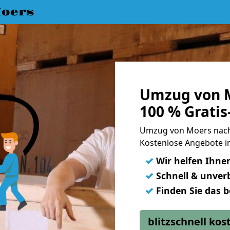
oers
Umzug von M
100 % Grati
Umzug von Moers nach
Kostenlose Angebote i
✓
Wir helfen Ihne
✓
Schnell & unverb
✓
Finden Sie das 
blitzschnell ko