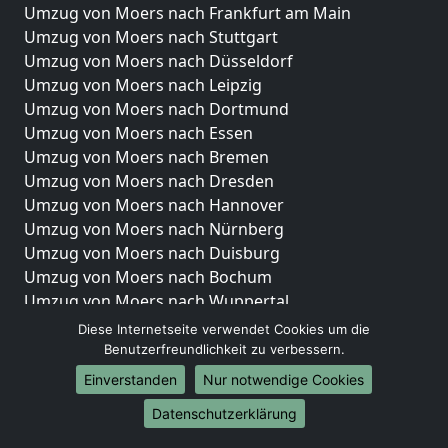
Umzug von Moers nach Frankfurt am Main
Umzug von Moers nach Stuttgart
Umzug von Moers nach Düsseldorf
Umzug von Moers nach Leipzig
Umzug von Moers nach Dortmund
Umzug von Moers nach Essen
Umzug von Moers nach Bremen
Umzug von Moers nach Dresden
Umzug von Moers nach Hannover
Umzug von Moers nach Nürnberg
Umzug von Moers nach Duisburg
Umzug von Moers nach Bochum
Umzug von Moers nach Wuppertal
Umzug von Moers nach Bielefeld
Diese Internetseite verwendet Cookies um die
Umzug von Moers nach Bonn
Benutzerfreundlichkeit zu verbessern.
Umzug von Moers nach Münster
Einverstanden
Nur notwendige Cookies
Internationale-Umzüge
Datenschutzerklärung
Umzug von Moers nach Brasilien