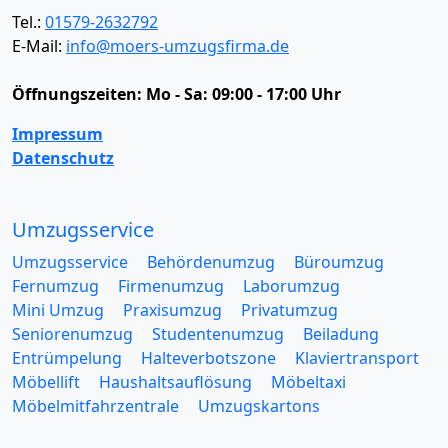
Tel.:
01579-2632792
E-Mail:
info@moers-umzugsfirma.de
Öffnungszeiten:
Mo - Sa: 09:00 - 17:00 Uhr
Impressum
Datenschutz
Umzugsservice
Umzugsservice
Behördenumzug
Büroumzug
Fernumzug
Firmenumzug
Laborumzug
Mini Umzug
Praxisumzug
Privatumzug
Seniorenumzug
Studentenumzug
Beiladung
Entrümpelung
Halteverbotszone
Klaviertransport
Möbellift
Haushaltsauflösung
Möbeltaxi
Möbelmitfahrzentrale
Umzugskartons