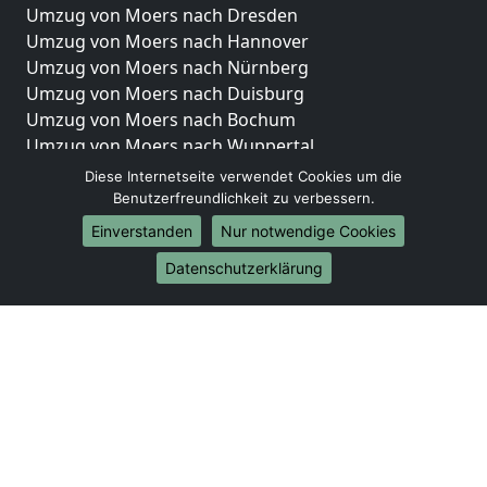
Umzug von Moers nach Dresden
Umzug von Moers nach Hannover
Umzug von Moers nach Nürnberg
Umzug von Moers nach Duisburg
Umzug von Moers nach Bochum
Umzug von Moers nach Wuppertal
Umzug von Moers nach Bielefeld
Diese Internetseite verwendet Cookies um die
Umzug von Moers nach Bonn
Benutzerfreundlichkeit zu verbessern.
Umzug von Moers nach Münster
Einverstanden
Nur notwendige Cookies
Internationale-Umzüge
Datenschutzerklärung
Umzug von Moers nach Brasilien
Umzug von Moers nach Brunei Darussalam
Umzug von Moers nach Burkina Faso
Umzug von Moers nach Burundi
Umzug von Moers nach Chile
Umzug von Moers nach China
Umzug von Moers nach Cookinseln
Umzug von Moers nach Costa Rica