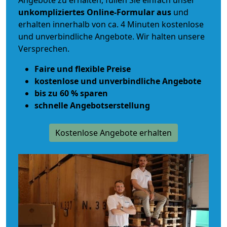
Angebote zu erhalten, füllen Sie einfach unser
unkompliziertes Online-Formular aus
und
erhalten innerhalb von ca. 4 Minuten kostenlose
und unverbindliche Angebote. Wir halten unsere
Versprechen.
Faire und flexible Preise
kostenlose und unverbindliche Angebote
bis zu 60 % sparen
schnelle Angebotserstellung
Kostenlose Angebote erhalten