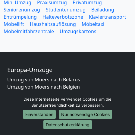
Mini Umzug
Praxisumzug
Privatumzug
Seniorenumzug
Studentenumzug
Beiladung
Entrümpelung
Halteverbotszone
Klaviertransport
Möbellift
Haushaltsauflösung
Möbeltaxi
Möbelmitfahrzentrale
Umzugskartons
Europa-Umzüge
Umzug von Moers nach Belarus
Umzug von Moers nach Belgien
Umzug von Moers nach Bulgarien
Diese Internetseite verwendet Cookies um die
Umzug von Moers nach Dänemark
Benutzerfreundlichkeit zu verbessern.
Umzug von Moers nach England
Einverstanden
Nur notwendige Cookies
Umzug von Moers nach Portugal
Umzug von Moers nach Bosnien und Herzegowina
Datenschutzerklärung
Umzug von Moers nach Irland